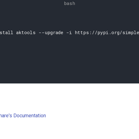
stall aktools --upgrade -i https://pypi.org/simple
s ve
hare's Documentation