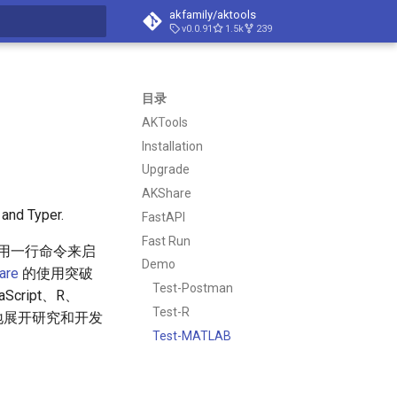
akfamily/aktools
v0.0.91
1.5k
239
搜索
目录
AKTools
Installation
Upgrade
AKShare
and Typer.
FastAPI
Fast Run
用一行命令来启
Demo
are
的使用突破
Test-Postman
cript、R、
Test-R
好地展开研究和开发
Test-MATLAB