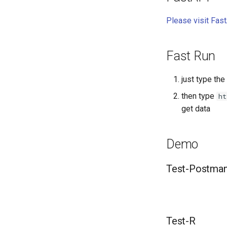
Please visit Fas
Fast Run
just type t
then type
ht
get data
Demo
Test-Postma
Test-R