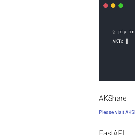
pip in
AKTools'
AKShare
Please visit AKS
FastAPI