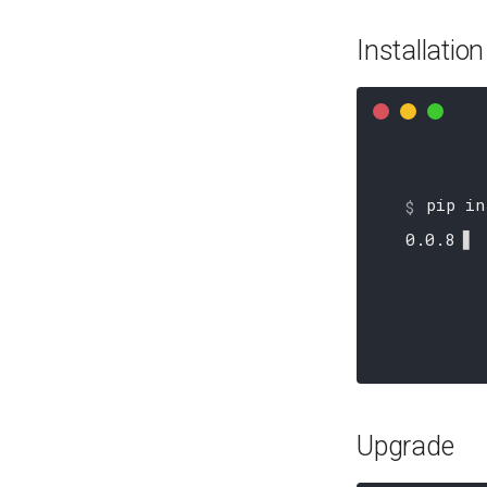
Installation
pip in
0.0.86
█ 3%
Upgrade