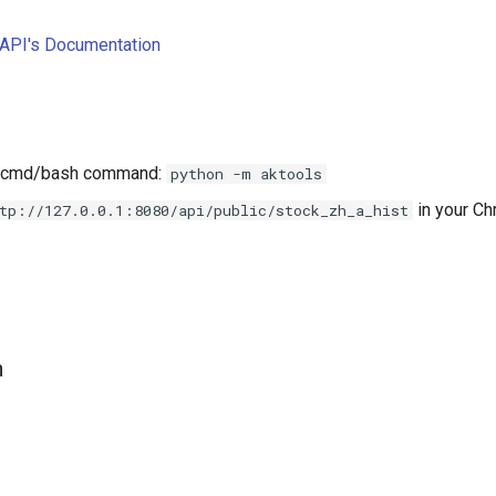
tAPI's Documentation
he cmd/bash command:
python -m aktools
in your Ch
tp://127.0.0.1:8080/api/public/stock_zh_a_hist
n